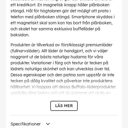
ett kreditkort. En magnetisk knapp håller plånboken
stängd. Hål för högtalaren gör det möjligt att prata i
telefon med plånboken stängd. Smartphone skyddas i
ett magnetiskt skal som kan tas bort från plånboken,
och skalet har samma exklusiva buffelläder på
baksidan.
Produkten är tillverkad av förstklassigt premiumläder
(fullnarvsläder). Allt läder är handgjort, och vi väljer
noggrant ut de bästa naturliga hudarna för våra
produkter. Variationer i färg och textur är tecken på
lädrets naturliga skönhet och kan utvecklas över tid.
Dessa egenskaper och den patina som uppstår är inte
tecken på dålig kvalitet och påverkar inte produktens
hållbarhet. Vi hoppas att dessa Buffalo-läderprodukter
uppfyller dina behov och att du kommer att njuta av
dem i många år.
LÄS MER
Det magnetiska skalet kan göra att vissa telefoner inte
fungerar med induktionsladdare på grund av inbyggda
magneter.
Specifikationer