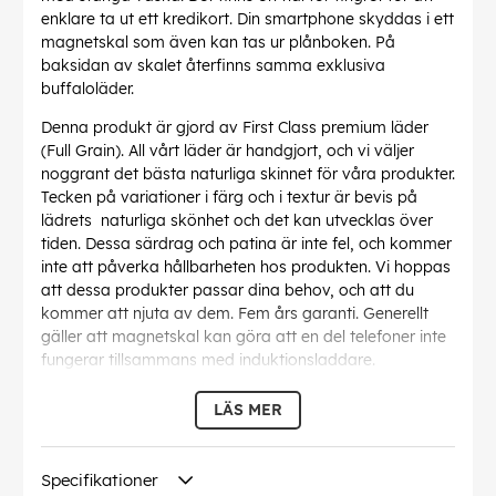
enklare ta ut ett kredikort. Din smartphone skyddas i ett
magnetskal som även kan tas ur plånboken. På
baksidan av skalet återfinns samma exklusiva
buffaloläder.
Denna produkt är gjord av First Class premium läder
(Full Grain). All vårt läder är handgjort, och vi väljer
noggrant det bästa naturliga skinnet för våra produkter.
Tecken på variationer i färg och i textur är bevis på
lädrets naturliga skönhet och det kan utvecklas över
tiden. Dessa särdrag och patina är inte fel, och kommer
inte att påverka hållbarheten hos produkten. Vi hoppas
att dessa produkter passar dina behov, och att du
kommer att njuta av dem. Fem års garanti. Generellt
gäller att magnetskal kan göra att en del telefoner inte
fungerar tillsammans med induktionsladdare.
EAN:
7319926575169
LÄS MER
Specifikationer