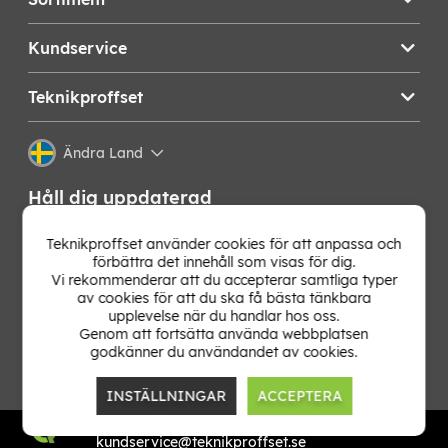
Kundservice
Teknikproffset
Ändra Land
Håll dig uppdaterad
Få de senaste nyheterna, hetaste erbjudandena och
Teknikproffset använder cookies för att anpassa och
bästa tipsen från oss direkt i din mejlkorg. Signa upp på
förbättra det innehåll som visas för dig.
vårt nyhetsbrev!
Vi rekommenderar att du accepterar samtliga typer
av cookies för att du ska få bästa tänkbara
upplevelse när du handlar hos oss.
OK
Genom att fortsätta använda webbplatsen
godkänner du användandet av cookies.
INSTÄLLNINGAR
ACCEPTERA
TP E-commerce Nordic AB
Org.nr: 559386-1841
kundservice@teknikproffset.se