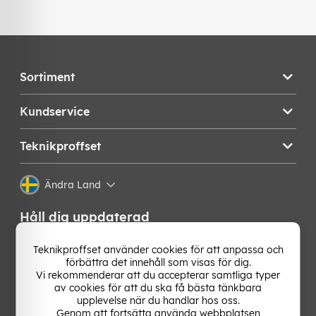
Sortiment
Kundservice
Teknikproffset
Ändra Land
Håll dig uppdaterad
Få de senaste nyheterna, hetaste erbjudandena och
Teknikproffset använder cookies för att anpassa och
bästa tipsen från oss direkt i din mejlkorg. Signa upp på
förbättra det innehåll som visas för dig.
vårt nyhetsbrev!
Vi rekommenderar att du accepterar samtliga typer
av cookies för att du ska få bästa tänkbara
upplevelse när du handlar hos oss.
OK
Genom att fortsätta använda webbplatsen