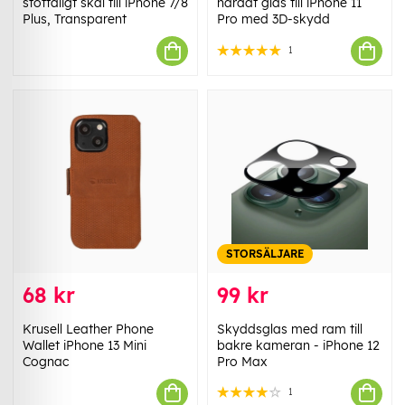
stöttåligt skal till iPhone 7/8
härdat glas till iPhone 11
Plus, Transparent
Pro med 3D-skydd
1
STORSÄLJARE
68 kr
99 kr
Krusell Leather Phone
Skyddsglas med ram till
Wallet iPhone 13 Mini
bakre kameran - iPhone 12
Cognac
Pro Max
1