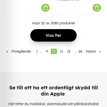
Visar
32
av
2085
produkter
Visa fler
«
Föregående
1
..
9
10
11
12
..
66
Nästa
»
Se till att ha ett ordentligt skydd till
din Apple
Här hittar du mobilskal, skärmskydd och plånboksfodral