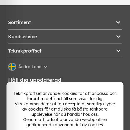
Sortiment
Kundservice
Teknikproffset
Ändra Land
Håll dig uppdaterad
Få de senaste nyheterna, hetaste erbjudandena och
Teknikproffset använder cookies för att anpassa och
bästa tipsen från oss direkt i din mejlkorg. Signa upp på
förbättra det innehåll som visas för dig.
vårt nyhetsbrev!
Vi rekommenderar att du accepterar samtliga typer
av cookies för att du ska få bästa tänkbara
upplevelse när du handlar hos oss.
OK
Genom att fortsätta använda webbplatsen
godkänner du användandet av cookies.