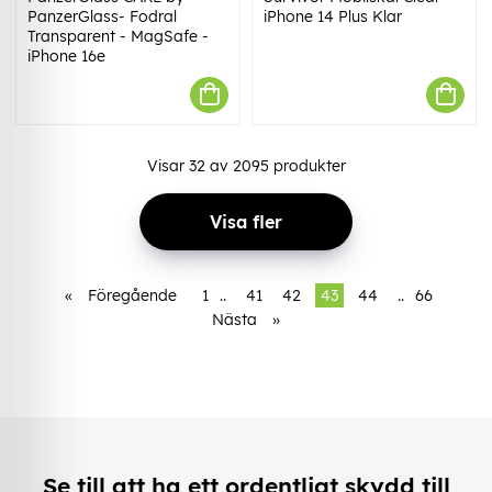
PanzerGlass- Fodral
iPhone 14 Plus Klar
Transparent - MagSafe -
iPhone 16e
Visar
32
av
2095
produkter
Visa fler
«
Föregående
1
..
41
42
43
44
..
66
Nästa
»
Se till att ha ett ordentligt skydd till