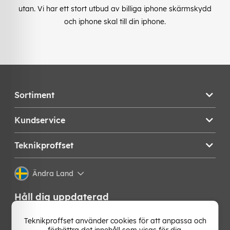
utan. Vi har ett stort utbud av billiga iphone skärmskydd
och iphone skal till din iphone.
Sortiment
Kundservice
Teknikproffset
Ändra Land
Håll dig uppdaterad
Få de senaste nyheterna, hetaste erbjudandena och
Teknikproffset använder cookies för att anpassa och
bästa tipsen från oss direkt i din mejlkorg. Signa upp på