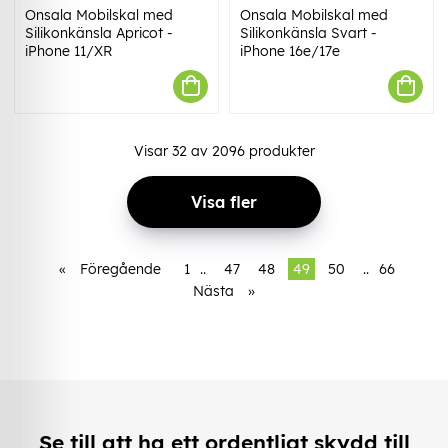
Onsala Mobilskal med
Onsala Mobilskal med
Silikonkänsla Apricot -
Silikonkänsla Svart -
iPhone 11/XR
iPhone 16e/17e
Visar
32
av
2096
produkter
Visa fler
«
Föregående
1
..
47
48
49
50
..
66
Nästa
»
Se till att ha ett ordentligt skydd till