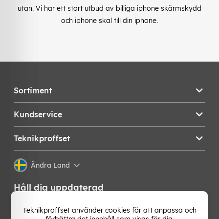
utan. Vi har ett stort utbud av billiga iphone skärmskydd
och iphone skal till din iphone.
Sortiment
Kundservice
Teknikproffset
Ändra Land
Håll dig uppdaterad
Få de senaste nyheterna, hetaste erbjudandena och
Teknikproffset använder cookies för att anpassa och
bästa tipsen från oss direkt i din mejlkorg. Signa upp på