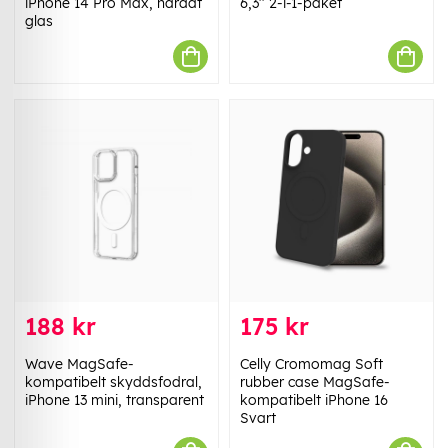
iPhone 14 Pro Max, härdat
6,3'' 2-i-1-paket
glas
188 kr
175 kr
Wave MagSafe-
Celly Cromomag Soft
kompatibelt skyddsfodral,
rubber case MagSafe-
iPhone 13 mini, transparent
kompatibelt iPhone 16
Svart