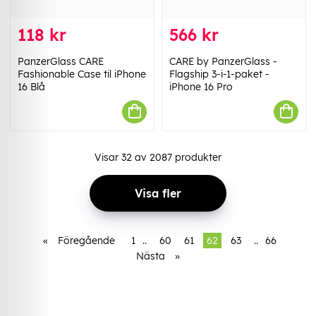
118 kr
566 kr
PanzerGlass CARE
CARE by PanzerGlass -
Fashionable Case til iPhone
Flagship 3-i-1-paket -
16 Blå
iPhone 16 Pro
Visar
32
av
2087
produkter
Visa fler
«
Föregående
1
..
60
61
62
63
..
66
Nästa
»