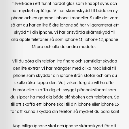
tillverkade i ett tunnt härdat glas som knappt syns och
har mycket reptåliga. Vi har skärmskydd till både en ny
iphone och en gammal iphone i modeller. Skulle det vara
så att du har en lite äldre iphone så har vi garanterat ett
skydd till din iphone. Vi har prisvärda skärmskydd till
alla apple telefoner så som iphone 11, iphone 12, iphone
13 pro och alla de andra modeller.
Vill du göra din telefon lite finare och samtidigt skydda
den lite extra? Vi har mängder med olika mobilskal till
iphone som skyddar din iphone ifrån stötar och om du
skulle råka tappa den. Välj vilken färg du vill ha efter
humör eller skaffa dig ett snyggt plånboksfodral som
du slipper ha med dig både plånboken och telefonen. Se
till att skaffa ett iphone skal till din iphone eller iphone 13
för att kunna skydda din telefon så mycket du bara kan!
Köp billiga iphone skal och iphone skärmskydd för att