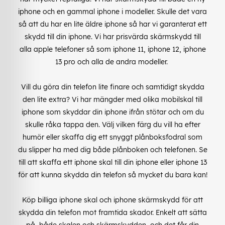
iphone och en gammal iphone i modeller. Skulle det vara
så att du har en lite äldre iphone så har vi garanterat ett
skydd till din iphone. Vi har prisvärda skärmskydd till
alla apple telefoner så som iphone 11, iphone 12, iphone
13 pro och alla de andra modeller.
Vill du göra din telefon lite finare och samtidigt skydda
den lite extra? Vi har mängder med olika mobilskal till
iphone som skyddar din iphone ifrån stötar och om du
skulle råka tappa den. Välj vilken färg du vill ha efter
humör eller skaffa dig ett snyggt plånboksfodral som
du slipper ha med dig både plånboken och telefonen. Se
till att skaffa ett iphone skal till din iphone eller iphone 13
för att kunna skydda din telefon så mycket du bara kan!
Köp billiga iphone skal och iphone skärmskydd för att
skydda din telefon mot framtida skador. Enkelt att sätta
på, både skalen och skärmskydden, och det får din