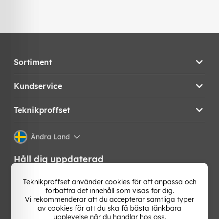
Sortiment
Kundservice
Teknikproffset
Ändra Land
Håll dig uppdaterad
Få de senaste nyheterna, hetaste erbjudandena och
Teknikproffset använder cookies för att anpassa och
bästa tipsen från oss direkt i din mejlkorg. Signa upp på
förbättra det innehåll som visas för dig.
vårt nyhetsbrev!
Vi rekommenderar att du accepterar samtliga typer
av cookies för att du ska få bästa tänkbara
upplevelse när du handlar hos oss.
OK