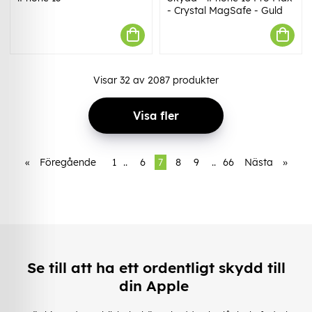
- Crystal MagSafe - Guld
Visar
32
av
2087
produkter
Visa fler
«
Föregående
1
..
6
7
8
9
..
66
Nästa
»
Se till att ha ett ordentligt skydd till
din Apple