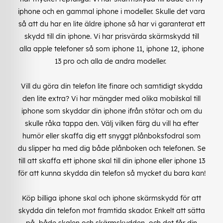
iphone och en gammal iphone i modeller. Skulle det vara
så att du har en lite äldre iphone så har vi garanterat ett
skydd till din iphone. Vi har prisvärda skärmskydd till
alla apple telefoner så som iphone 11, iphone 12, iphone
13 pro och alla de andra modeller.
Vill du göra din telefon lite finare och samtidigt skydda
den lite extra? Vi har mängder med olika mobilskal till
iphone som skyddar din iphone ifrån stötar och om du
skulle råka tappa den. Välj vilken färg du vill ha efter
humör eller skaffa dig ett snyggt plånboksfodral som
du slipper ha med dig både plånboken och telefonen. Se
till att skaffa ett iphone skal till din iphone eller iphone 13
för att kunna skydda din telefon så mycket du bara kan!
Köp billiga iphone skal och iphone skärmskydd för att
skydda din telefon mot framtida skador. Enkelt att sätta
på, både skalen och skärmskydden, och det får din