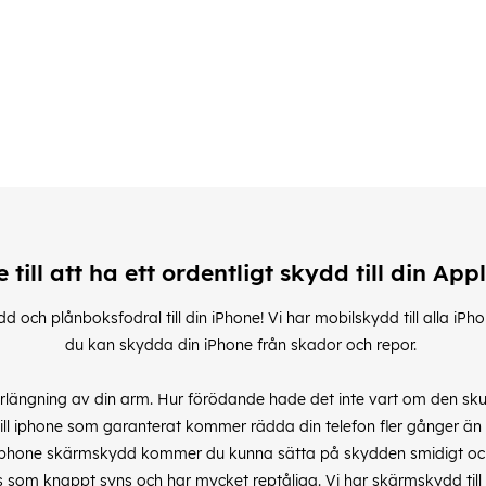
e till att ha ett ordentligt skydd till din App
d och plånboksfodral till din iPhone! Vi har mobilskydd till alla i
du kan skydda din iPhone från skador och repor.
rlängning av din arm. Hur förödande hade det inte vart om den sku
ill iphone som garanterat kommer rädda din telefon fler gånger än
 iphone skärmskydd kommer du kunna sätta på skydden smidigt oc
glas som knappt syns och har mycket reptåliga. Vi har skärmskydd t