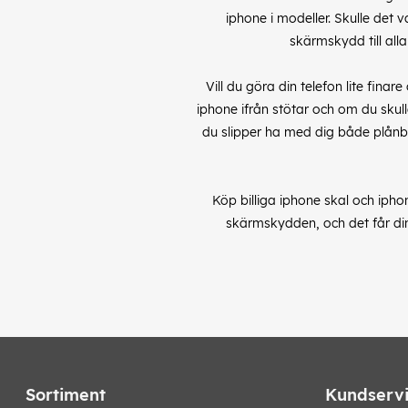
iphone i modeller. Skulle det v
skärmskydd till all
Vill du göra din telefon lite fin
iphone ifrån stötar och om du skull
du slipper ha med dig både plånbok
Köp billiga iphone skal och iph
skärmskydden, och det får din 
Sortiment
Kundserv