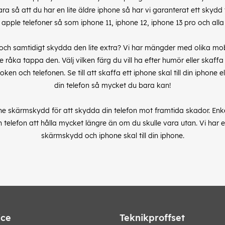
ara så att du har en lite äldre iphone så har vi garanterat ett skydd t
a apple telefoner så som iphone 11, iphone 12, iphone 13 pro och all
are och samtidigt skydda den lite extra? Vi har mängder med olika mob
e råka tappa den. Välj vilken färg du vill ha efter humör eller skaf
en och telefonen. Se till att skaffa ett iphone skal till din iphone e
din telefon så mycket du bara kan!
one skärmskydd för att skydda din telefon mot framtida skador. Enke
telefon att hålla mycket längre än om du skulle vara utan. Vi har et
skärmskydd och iphone skal till din iphone.
ice
Teknikproffset