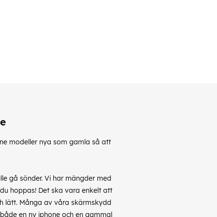
le
Phone modeller nya som gamla så att
lle gå sönder. Vi har mängder med
 du hoppas! Det ska vara enkelt att
h lätt. Många av våra skärmskydd
ill både en ny iphone och en gammal