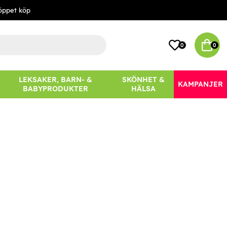
öppet köp
0
0
LEKSAKER, BARN- &
SKÖNHET &
KAMPANJER
BABYPRODUKTER
HÄLSA