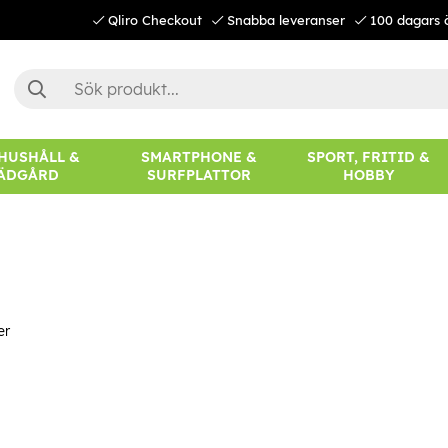
Qliro Checkout
Snabba leveranser
100 dagars 
 HUSHÅLL &
SMARTPHONE &
SPORT, FRITID &
ÄDGÅRD
SURFPLATTOR
HOBBY
er