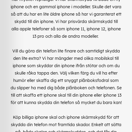
iphone och en gammal iphone i modeller. Skulle det vara
så att du har en lite äldre iphone så har vi garanterat ett
skydd till din iphone. Vi har prisvärda skärmskydd till
alla apple telefoner så som iphone 11, iphone 12, iphone
13 pro och alla de andra modeller.
Vill du göra din telefon lite finare och samtidigt skydda
den lite extra? Vi har mängder med olika mobilskal till
iphone som skyddar din iphone ifrån stötar och om du
skulle råka tappa den. Välj vilken färg du vill ha efter
humör eller skaffa dig ett snyggt plånboksfodral som
du slipper ha med dig både plånboken och telefonen. Se
till att skaffa ett iphone skal till din iphone eller iphone 13
för att kunna skydda din telefon så mycket du bara kan!
Köp billiga iphone skal och iphone skärmskydd för att
skydda din telefon mot framtida skador. Enkelt att sätta
på, både skalen och skärmskydden, och det får din