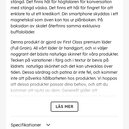
stängd. Det finns hål för högtalaren för konversation
med stängd väska. Det finns ett hål för fingret för att
enklare ta ut ett kredikort. Din smartphone skyddas i ett
magnetskal som även kan tas ur plånboken. På
baksidan av skalet återfinns samma exklusiva
buffaloläder.
Denna produkt är gjord av First Class premium läder
(Full Grain). All vårt läder är handgjort, och vi väljer
noggrant det bästa naturliga skinnet för våra produkter.
Tecken på variationer i färg och i textur är bevis på
lädrets naturliga skönhet och det kan utvecklas över
tiden. Dessa särdrag och patina är inte fel, och kommer
inte att påverka hållbarheten hos produkten. Vi hoppas
att dessa produkter passar dina behov, och att du
kommer att njuta av dem. Generellt gäller att
magnetskal kan göra att en del telefoner inte fungerar
tillsammans med induktionsladdare.
LÄS MER
EAN:
7319925900276
Specifikationer