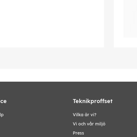
ice
Teknikproffset
lp
Vilka är vi?
Vi och vår miljö
Press