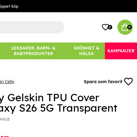
öppet köp
0
0
LEKSAKER, BARN- &
SKÖNHET &
KAMPANJER
BABYPRODUKTER
HÄLSA
ån Celly
Spara som favorit
ly Gelskin TPU Cover
axy S26 5G Transparent
4418