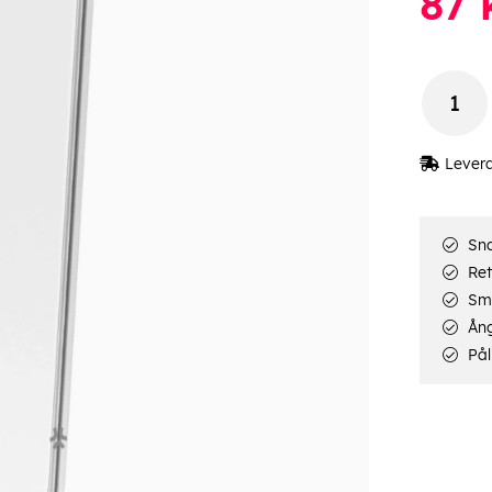
87
Lever
Sna
Ret
Smi
Ång
Pål