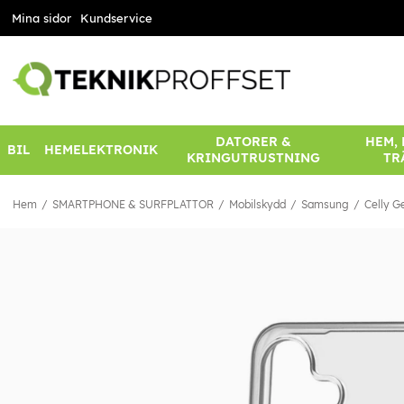
Mina sidor
Kundservice
DATORER &
HEM,
BIL
HEMELEKTRONIK
KRINGUTRUSTNING
TR
Hem
SMARTPHONE & SURFPLATTOR
Mobilskydd
Samsung
Celly G