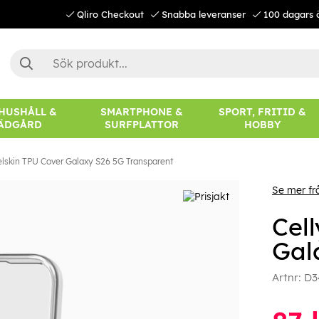
Qliro Checkout
Snabba leveranser
100 dagars 
 HUSHÅLL &
SMARTPHONE &
SPORT, FRITID &
ÄDGÅRD
SURFPLATTOR
HOBBY
elskin TPU Cover Galaxy S26 5G Transparent
Se mer fr
Cel
Gal
Artnr:
D3