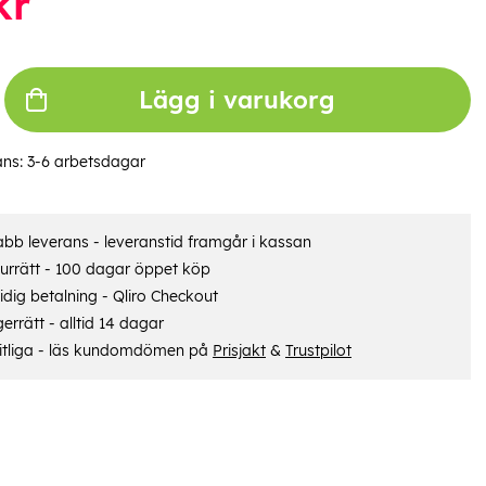
kr
Lägg i varukorg
ans:
3-6 arbetsdagar
bb leverans - leveranstid framgår i kassan
urrätt - 100 dagar öppet köp
dig betalning - Qliro Checkout
errätt - alltid 14 dagar
itliga - läs kundomdömen på
Prisjakt
&
Trustpilot