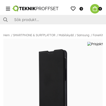
0
0
Hem
SMARTPHONE & SURFPLATTOR
Mobilskydd
Samsung
FoneKit B