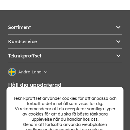
Sortiment
Kundservice
Teknikproffset
Ändra Land
Håll dig uppdaterad
Få de senaste nyheterna, hetaste erbjudandena och
Teknikproffset använder cookies för att anpassa och
bästa tipsen från oss direkt i din mejlkorg. Signa upp på
förbättra det innehåll som visas för dig.
vårt nyhetsbrev!
Vi rekommenderar att du accepterar samtliga typer
av cookies för att du ska få bästa tänkbara
upplevelse när du handlar hos oss.
OK
Genom att fortsätta använda webbplatsen
godkänner du användandet av cookies.