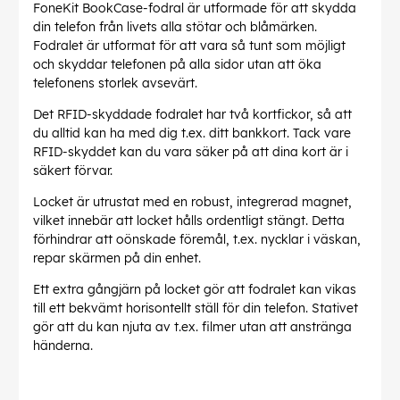
FoneKit BookCase-fodral är utformade för att skydda
din telefon från livets alla stötar och blåmärken.
Fodralet är utformat för att vara så tunt som möjligt
och skyddar telefonen på alla sidor utan att öka
telefonens storlek avsevärt.
Det RFID-skyddade fodralet har två kortfickor, så att
du alltid kan ha med dig t.ex. ditt bankkort. Tack vare
RFID-skyddet kan du vara säker på att dina kort är i
säkert förvar.
Locket är utrustat med en robust, integrerad magnet,
vilket innebär att locket hålls ordentligt stängt. Detta
förhindrar att oönskade föremål, t.ex. nycklar i väskan,
repar skärmen på din enhet.
Ett extra gångjärn på locket gör att fodralet kan vikas
till ett bekvämt horisontellt ställ för din telefon. Stativet
gör att du kan njuta av t.ex. filmer utan att anstränga
händerna.