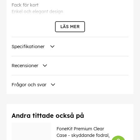
Fack för kort
Enkel och elegant design
RFID-skydd
Fälls ihop till ett bordsstativ
LÄS MER
Skyddar mot repor och stötar
Denna text har översatts automatiskt, fel kan
Specifikationer
förekomma.
EAN:
6438148050894
Recensioner
Frågor och svar
Andra tittade också på
FoneKit Premium Clear
Case - skyddande fodral,