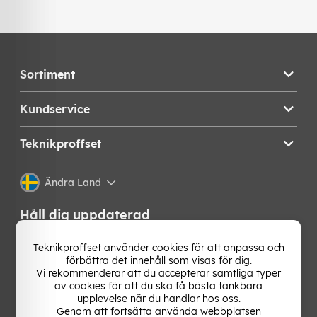
Sortiment
Kundservice
Teknikproffset
Ändra Land
Håll dig uppdaterad
Få de senaste nyheterna, hetaste erbjudandena och
Teknikproffset använder cookies för att anpassa och
bästa tipsen från oss direkt i din mejlkorg. Signa upp på
förbättra det innehåll som visas för dig.
vårt nyhetsbrev!
Vi rekommenderar att du accepterar samtliga typer
av cookies för att du ska få bästa tänkbara
upplevelse när du handlar hos oss.
OK
Genom att fortsätta använda webbplatsen