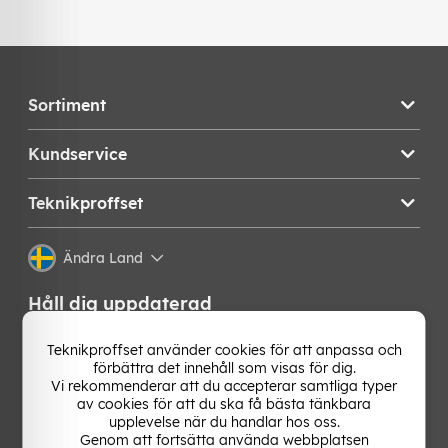
Sortiment
Kundservice
Teknikproffset
Ändra Land
Håll dig uppdaterad
Få de senaste nyheterna, hetaste erbjudandena och
Teknikproffset använder cookies för att anpassa och
bästa tipsen från oss direkt i din mejlkorg. Signa upp på
förbättra det innehåll som visas för dig.
vårt nyhetsbrev!
Vi rekommenderar att du accepterar samtliga typer
av cookies för att du ska få bästa tänkbara
upplevelse när du handlar hos oss.
OK
Genom att fortsätta använda webbplatsen