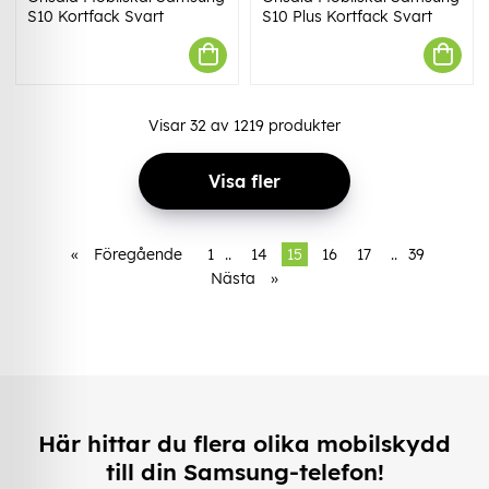
S10 Kortfack Svart
S10 Plus Kortfack Svart
Visar
32
av
1219
produkter
Visa fler
«
Föregående
1
..
14
15
16
17
..
39
Nästa
»
Här hittar du flera olika mobilskydd
till din Samsung-telefon!