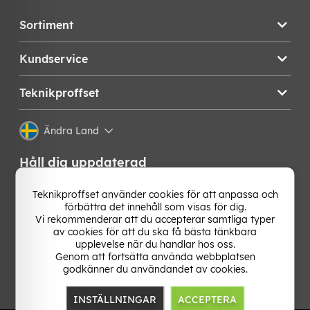
Sortiment
Kundservice
Teknikproffset
Ändra Land
Håll dig uppdaterad
Få de senaste nyheterna, hetaste erbjudandena och
Teknikproffset använder cookies för att anpassa och
bästa tipsen från oss direkt i din mejlkorg. Signa upp på
förbättra det innehåll som visas för dig.
vårt nyhetsbrev!
Vi rekommenderar att du accepterar samtliga typer
av cookies för att du ska få bästa tänkbara
upplevelse när du handlar hos oss.
OK
Genom att fortsätta använda webbplatsen
godkänner du användandet av cookies.
INSTÄLLNINGAR
ACCEPTERA