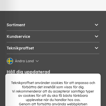
Sortiment
Kundservice
Teknikproffset
Ändra Land
Håll dig uppdaterad
Få de senaste nyheterna, hetaste erbjudandena och
Teknikproffset använder cookies för att anpassa och
bästa tipsen från oss direkt i din mejlkorg. Signa upp på
förbättra det innehåll som visas för dig.
vårt nyhetsbrev!
Vi rekommenderar att du accepterar samtliga typer
av cookies för att du ska få bästa tänkbara
upplevelse när du handlar hos oss.
OK
Genom att fortsätta använda webbplatsen