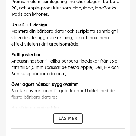
Premium aluminiumlegering matchar elegant bärbara
PC, och Apple-produkter som Mac, iMac, MacBooks,
iPads och iPhones.
Unik 2-i-1-design
Montera din bärbara dator och surfplatta samtidigt i
stående eller liggande riktning, för att maximera
effektiviteten i ditt arbetsområde.
Fullt justerbar
Anpassningsbar till olika bärbara tjocklekar från 13,8
mm till 64,5 mm (passar de flesta Apple, Dell, HP och
Samsung bärbara datorer).
Överlägset hållbar byggkvalitet
Stark konstruktion möjliggör kompatibilitet med de
flesta bärbara datorer.
Halkfria gummikuddar
Silikongummi hjälper till att säkra din bärbara dator och
LÄS MER
surfplatta, och förhindrar glidning även på blanka ytor.
DESIRE2 Dual Bordsställ bärbara datorer och