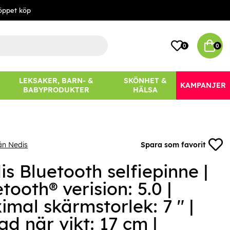
öppet köp
0
0
LEKSAKER, BARN- &
SKÖNHET &
KAMPANJER
BABYPRODUKTER
HÄLSA
ån Nedis
Spara som favorit
s Bluetooth selfiepinne |
tooth® verision: 5.0 |
mal skärmstorlek: 7 " |
d när vikt: 17 cm |