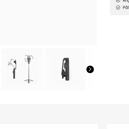
Ång
Pål