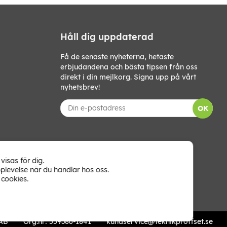
Håll dig uppdaterad
Få de senaste nyheterna, hetaste
erbjudandena och bästa tipsen från oss
direkt i din mejlkorg. Signa upp på vårt
nyhetsbrev!
OK
visas för dig.
plevelse när du handlar hos oss.
cookies.
 AB
Org.nr: 559386-1841
kundservice@teknikproffset.se