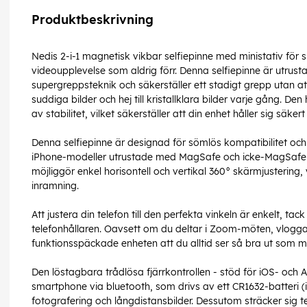
Produktbeskrivning
Nedis 2-i-1 magnetisk vikbar selfiepinne med ministativ för s
videoupplevelse som aldrig förr. Denna selfiepinne är utru
supergreppsteknik och säkerställer ett stadigt grepp utan att v
suddiga bilder och hej till kristallklara bilder varje gång. Den 
av stabilitet, vilket säkerställer att din enhet håller sig säkert
Denna selfiepinne är designad för sömlös kompatibilitet o
iPhone-modeller utrustade med MagSafe och icke-MagSafe A
möjliggör enkel horisontell och vertikal 360° skärmjustering, v
inramning.
Att justera din telefon till den perfekta vinkeln är enkelt, t
telefonhållaren. Oavsett om du deltar i Zoom-möten, vloggar 
funktionsspäckade enheten att du alltid ser så bra ut som mö
Den löstagbara trådlösa fjärrkontrollen - stöd för iOS- och An
smartphone via bluetooth, som drivs av ett CR1632-batteri (in
fotografering och långdistansbilder. Dessutom sträcker sig te