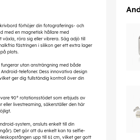
And
krivbord förhöjer din fotograferings- och
stad med en magnetisk hållare med
äxla, röra sig eller vibrera. Säg adjö till
halkfria fästringen i silikon ger ett extra lager
 på plats.
ch fungerar utan ansträngning med både
ndroid-telefoner. Dess innovativa design
ilket ger dig fullständig kontroll över din
ack vare 90° rotationsstödet som erbjuds av
eller livestreaming, säkerställer den här
jligt.
droid-system, ansluts enkelt till din
går). Det gör att du enkelt kan ta selfie-
leskopstången upp till 61 cm, vilket ger gott