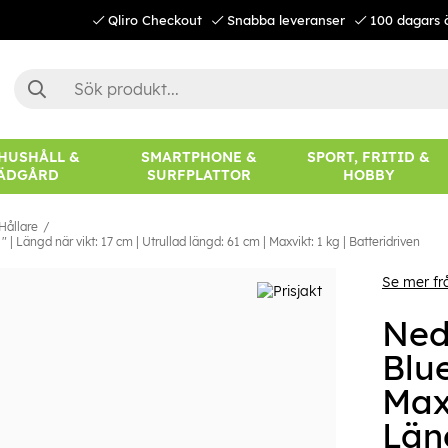
Qliro Checkout
Snabba leveranser
100 dagars 
 HUSHÅLL &
SMARTPHONE &
SPORT, FRITID &
ÄDGÅRD
SURFPLATTOR
HOBBY
 Hållare
 | Längd när vikt: 17 cm | Utrullad längd: 61 cm | Maxvikt: 1 kg | Batteridriven
Se mer fr
Nedi
Blue
Maxi
Läng