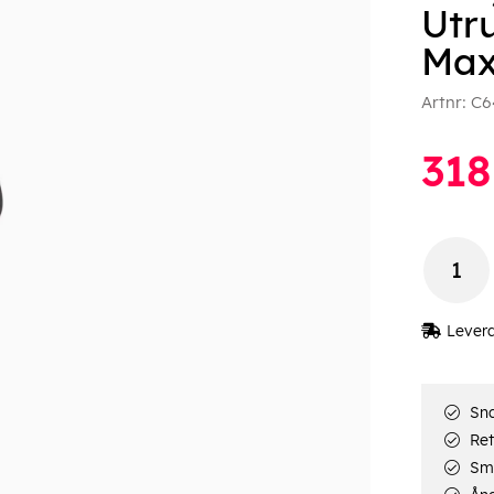
Utru
Maxv
Artnr:
C6
318
Lever
Sna
Ret
Smi