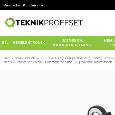
Mina sidor
Kundservice
DATORER &
HEM,
BIL
HEMELEKTRONIK
KRINGUTRUSTNING
TR
Hem
SMARTPHONE & SURFPLATTOR
Övriga tillbehör
Dockor, Stativ &
Nedis Bluetooth selfiepinne | Bluetooth® verision: 5.0 | Maximal skärmstorlek: 7 "