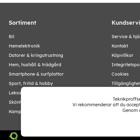
Sortiment
Kundserv
bil
Service & hjä
hemelektronik
Kontakt
datorer & kringutrustning
Köpvillkor
hem, hushåll & trädgård
Integritetspo
smartphone & surfplattor
Cookies
sport, fritid & hobby
Tillgänglighe
leksaker, barn- & babyprodukter
Ångra köp
Teknikproffse
skönhet & hälsa
Vi rekommenderar att du accepte
Mina sidor
Genom a
kampanjer