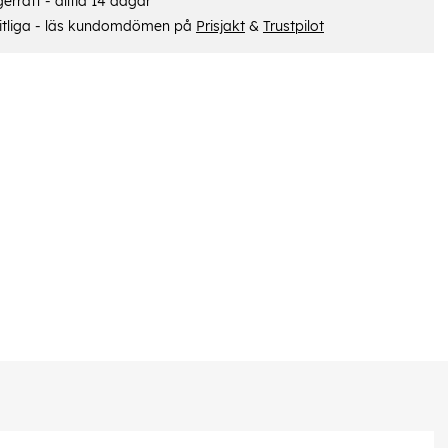
errätt - alltid 14 dagar
itliga - läs kundomdömen på
Prisjakt
&
Trustpilot