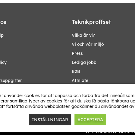
ice
Teknikproffset
lp
Vilka är vi?
Vi och vår miljö
Press
licy
Lediga jobb
B2B
tsuppgifter
Affiliate
Ändra Land
t använder cookies för att anpassa och förbättra det innehåll som 
rar samtliga typer av cookies för att du ska få bästa tänkbara up
tt fortsätta använda webbplatsen godkänner du användandet av 
INSTÄLLNINGAR
ACCEPTERA
TP E-commerce Nordic