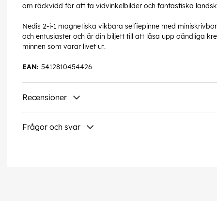
om räckvidd för att ta vidvinkelbilder och fantastiska lands
Nedis 2-i-1 magnetiska vikbara selfiepinne med miniskrivbor
och entusiaster och är din biljett till att låsa upp oändliga kr
minnen som varar livet ut.
EAN:
5412810454426
Recensioner
Frågor och svar