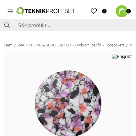
0
0
Hem
SMARTPHONE & SURFPLATTOR
Övriga tillbehör
Popsockets
PopS