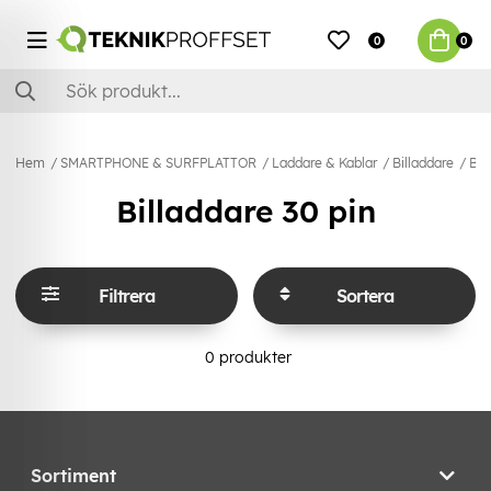
0
0
Hem
SMARTPHONE & SURFPLATTOR
Laddare & Kablar
Billaddare
Bil
Billaddare 30 pin
Filtrera
Sortera
0
produkter
Sortiment