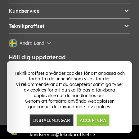
Kundservice
Teknikproffset
Ändra Land
Håll dig uppdaterad
Få de senaste nyheterna, hetaste erbjudandena och
Teknikproffset använder cookies för att anpassa och
bästa tipsen från oss direkt i din mejlkorg. Signa upp på
förbättra det innehåll som visas för dig.
vårt nyhetsbrev!
Vi rekommenderar att du accepterar samtliga typer
av cookies för att du ska få bästa tänkbara
OK
upplevelse när du handlar hos oss.
Genom att fortsätta använda webbplatsen
godkänner du användandet av cookies.
INSTÄLLNINGAR
ACCEPTERA
TP E-commerce Nordic AB
Org.nr: 559386-1841
kundservice@teknikproffset.se