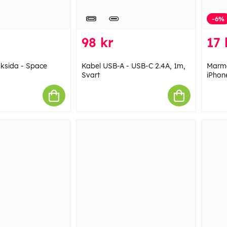
-6%
98 kr
17 
ksida - Space
Kabel USB-A - USB-C 2.4A, 1m,
Marmo
Svart
iPhon