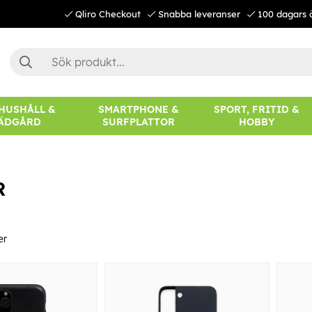
Qliro Checkout
Snabba leveranser
100 dagars 
 HUSHÅLL &
SMARTPHONE &
SPORT, FRITID &
ÄDGÅRD
SURFPLATTOR
HOBBY
R
er