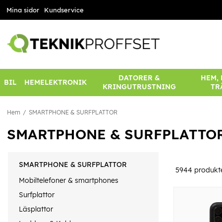
Mina sidor
Kundservice
DATORER &
HEM,
BIL
HEMELEKTRONIK
KRINGUTRUSTNING
TR
Hem
SMARTPHONE & SURFPLATTOR
SMARTPHONE & SURFPLATTO
SMARTPHONE & SURFPLATTOR
5944
produkt
Mobiltelefoner & smartphones
Surfplattor
Läsplattor