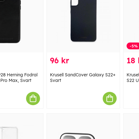
-5%
96 kr
18 
28 Herning Fodral
Krusell SandCover Galaxy S22+
Kruse
1 Pro Max, Svart
Svart
S22 U