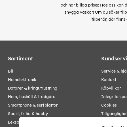
och har billiga priser. Hos oss kan 
snygga väskor! Om du söker tillbe
tillbehör, där finn
Sortiment
Kundserv
bil
Service & hjä
hemelektronik
Kontakt
datorer & kringutrustning
Köpvillkor
hem, hushåll & trädgård
Integritetspo
smartphone & surfplattor
Cookies
sport, fritid & hobby
Tillgänglighe
leksaker, barn- & babyprodukter
Ångra köp