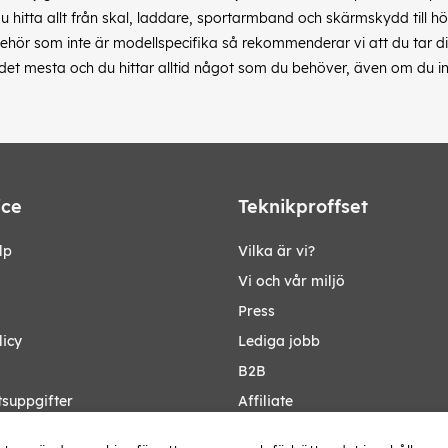
du hitta allt från skal, laddare, sportarmband och skärmskydd till hö
hör som inte är modellspecifika så rekommenderar vi att du tar dig 
s det mesta och du hittar alltid något som du behöver, även om du in
ice
Teknikproffset
lp
Vilka är vi?
Vi och vår miljö
Press
licy
Lediga jobb
B2B
tsuppgifter
Affiliate
Ändra Land