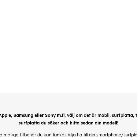
 Apple, Samsung eller Sony m.fl, välj om det är mobil, surfplatta, till
surfplatta du söker och hitta sedan din modell!
alla möjliga tillbehör du kan tänkas vilja ha till din smartphone/surfp