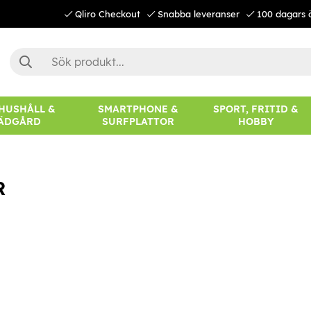
Qliro Checkout
Snabba leveranser
100 dagars 
 HUSHÅLL &
SMARTPHONE &
SPORT, FRITID &
ÄDGÅRD
SURFPLATTOR
HOBBY
R