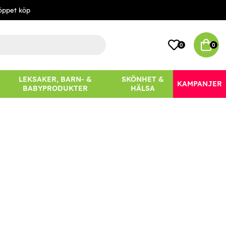
öppet köp
0
0
LEKSAKER, BARN- &
SKÖNHET &
KAMPANJER
BABYPRODUKTER
HÄLSA