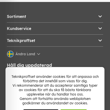
Sortiment
Kundservice
Teknikproffset
Ändra Land
Håll dig uppdaterad
Få de senaste nyheterna, hetaste erbjudandena och
Teknikproffset använder cookies för att anpassa och
bästa tipsen från oss direkt i din mejlkorg. Signa upp på
förbättra det innehåll som visas för dig.
vårt nyhetsbrev!
Vi rekommenderar att du accepterar samtliga typer
av cookies för att du ska få bästa tänkbara
upplevelse när du handlar hos oss.
OK
Genom att fortsätta använda webbplatsen
godkänner du användandet av cookies.