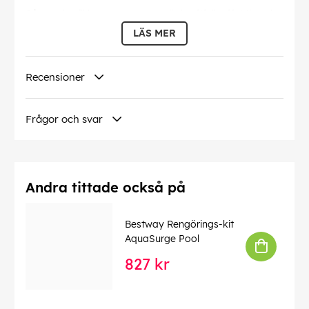
Så om du vill ha en pump som är kraftfull, effektiv och
enkel att använda, är Bestway golvpump det perfekta
LÄS MER
valet.
- 3st universala munstycken
Recensioner
- 2,8L cylinder kapacitet
- 37cm höjd
Frågor och svar
EAN:
6942138923087
Andra tittade också på
Bestway Rengörings-kit
AquaSurge Pool
827 kr