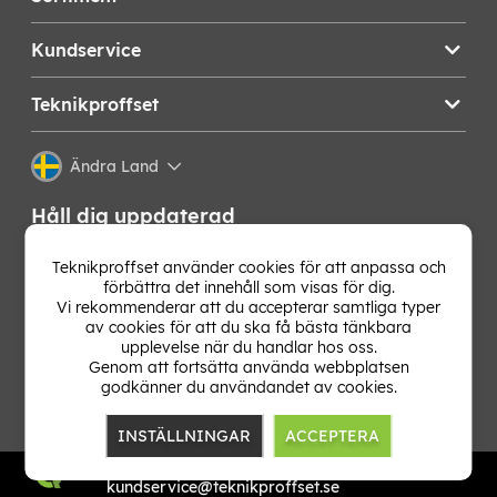
Kundservice
Teknikproffset
Ändra Land
Håll dig uppdaterad
Få de senaste nyheterna, hetaste erbjudandena och
Teknikproffset använder cookies för att anpassa och
bästa tipsen från oss direkt i din mejlkorg. Signa upp på
förbättra det innehåll som visas för dig.
vårt nyhetsbrev!
Vi rekommenderar att du accepterar samtliga typer
av cookies för att du ska få bästa tänkbara
upplevelse när du handlar hos oss.
OK
Genom att fortsätta använda webbplatsen
godkänner du användandet av cookies.
INSTÄLLNINGAR
ACCEPTERA
TP E-commerce Nordic AB
Org.nr: 559386-1841
kundservice@teknikproffset.se