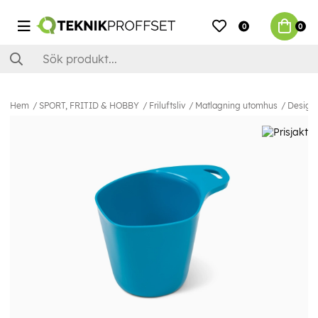
0
0
Hem
SPORT, FRITID & HOBBY
Friluftsliv
Matlagning utomhus
Designk