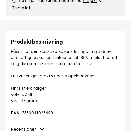
Pålitliga - läs kundomdömen på
Prisjakt
&
Trustpilot
Produktbeskrivning
Kåsan tar den klassiska kåsans formgivning vidare
utan att ge avkall på funktionalitet! BPA-fri plast för ett
långt liv utomhus eller i stugan/båten osv.
En synnerligen praktisk och stapelbar kåsa.
Finns i flera färger.
Volym: 3 dl
Vikt: 47 gram
EAN:
7350041025498
Recensioner