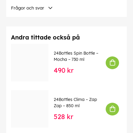
Säkerhet:
Fri från BPA, BPS, PES, PFAS och ftalater
Frågor och svar
Skötsel och underhåll
Det är
enkelt att hålla din Clima-flaska i toppskick. Vi
rekommenderar att du handdiskar den med varmt
vatten efter varje användning, särskilt om du har
förvarat andra vätskor än vatten i den. För en naturlig
Andra tittade också på
rengöringslösning kan du prova att använda en
blandning av varmt vatten och vinäger eller en tesked
24Bottles Spin Bottle –
bakpulver. Låt flaskan torka upp och ner utan lock för
Mocha – 730 ml
att säkerställa att den förblir fräsch och redo för ditt
nästa äventyr.
490 kr
Oavsett om du bestiger berg eller tar dig fram i
storstadsdjungeln är Clima 1500 ml den perfekta
partnern som håller dig hydrerad och pigg. Den är lätt,
hållbar och miljövänlig – en flaska som ger och ger.
24Bottles Clima – Zap
Zap – 850 ml
Denna text har översatts automatiskt, fel kan
förekomma.
528 kr
EAN:
8059388264414