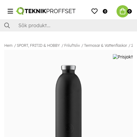
0
0
Hem
SPORT, FRITID & HOBBY
Friluftsliv
Termosar & Vattenflaskor
24B