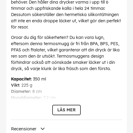
behöver. Den håller dina drycker varma i upp till 6
timmar och uppfriskande kalla i hela 24 timmar.
Dessutom säkerställer den hermetiska silikontätningen
att inte en enda droppe läcker ut, vilket gör den perfekt
för resor.
Oroar du dig för säkerheten? Du kan vara lugn,
eftersom denna termosmugg är fri från BPA, BPS, PES,
PFAS och ftalater, vilket garanterar att din dryck är lika
ren som den är utsökt. Termosmuggens design
förhindrar också att oönskade smaker läcker ut i din
dryck, så varje klunk är lika fräsch som den första.
Kapacitet:
350 ml
Vikt:
225 g
Diameter:
8 cm
Munddiameter:
7,2 cm
Höjd:
12,5 cm
LÄS MER
Förutom drycker kan denna mångsidiga mugg även
användas till snacks, soppor eller till och med en lätt
måltid, vilket gör den till en oumbärlig del av din
Recensioner