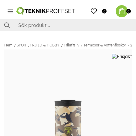
0
0
Hem
SPORT, FRITID & HOBBY
Friluftsliv
Termosar & Vattenflaskor
24B