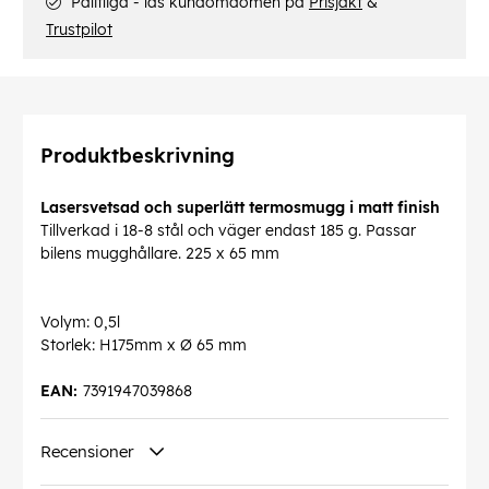
Pålitliga - läs kundomdömen på
Prisjakt
&
Trustpilot
Produktbeskrivning
Lasersvetsad och superlätt termosmugg i matt finish
Tillverkad i 18-8 stål och väger endast 185 g. Passar
bilens mugghållare. 225 x 65 mm
Volym: 0,5l
Storlek: H175mm x Ø 65 mm
EAN:
7391947039868
Recensioner