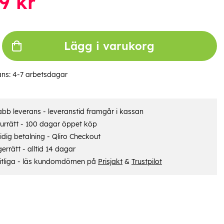
9
kr
Lägg i varukorg
ans:
4-7 arbetsdagar
bb leverans - leveranstid framgår i kassan
urrätt - 100 dagar öppet köp
dig betalning - Qliro Checkout
errätt - alltid 14 dagar
itliga - läs kundomdömen på
Prisjakt
&
Trustpilot