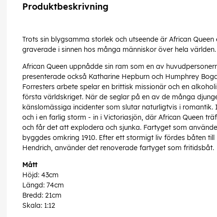
Produktbeskrivning
Trots sin blygsamma storlek och utseende är African Queen et
graverade i sinnen hos många människor över hela världen
African Queen uppnådde sin ram som en av huvudpersoner
presenterade också Katharine Hepburn och Humphrey Bogar
Forresters arbete spelar en brittisk missionär och en alkoho
första världskriget. När de seglar på en av de många djungelf
känslomässiga incidenter som slutar naturligtvis i romantik. 
och i en farlig storm - in i Victoriasjön, där African Queen tr
och får det att explodera och sjunka. Fartyget som använde
byggdes omkring 1910. Efter ett stormigt liv fördes båten ti
Hendrich, använder det renoverade fartyget som fritidsbåt.
Mått
Höjd: 43cm
Längd: 74cm
Bredd: 21cm
Skala: 1:12