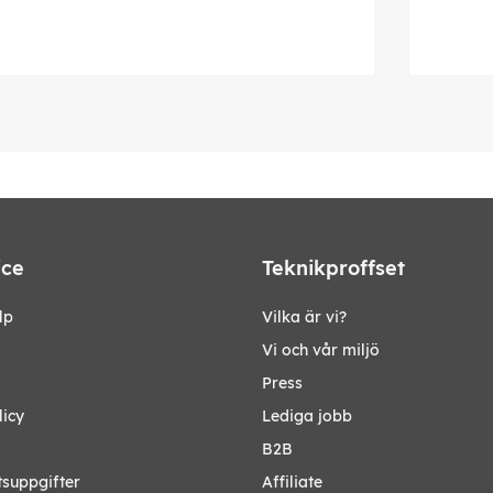
ice
Teknikproffset
lp
Vilka är vi?
Vi och vår miljö
Press
licy
Lediga jobb
B2B
tsuppgifter
Affiliate