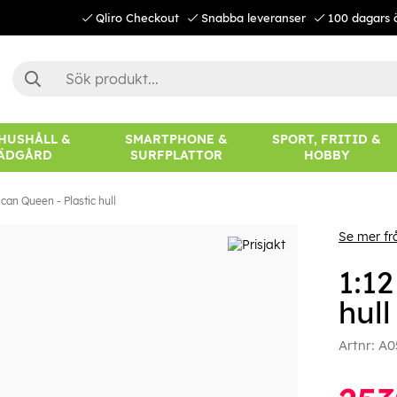
Qliro Checkout
Snabba leveranser
100 dagars 
 HUSHÅLL &
SMARTPHONE &
SPORT, FRITID &
ÄDGÅRD
SURFPLATTOR
HOBBY
ican Queen - Plastic hull
Se mer frå
1:12
hull
Artnr:
A0