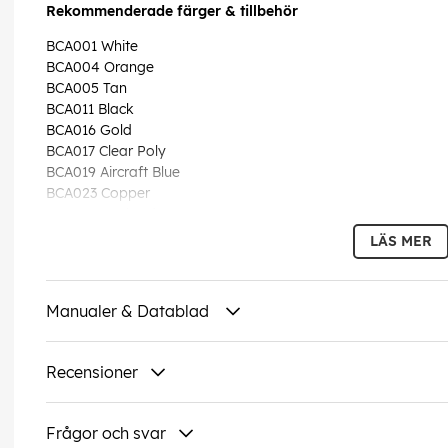
Rekommenderade färger & tillbehör
BCA001 White
BCA004 Orange
BCA005 Tan
BCA011 Black
BCA016 Gold
BCA017 Clear Poly
BCA019 Aircraft Blue
BCA023 Copper
BCA030 Dark Ad Grey
BCA036 Mahogany
LÄS MER
EAN:
5708964005882
Manualer & Datablad
Recensioner
Frågor och svar