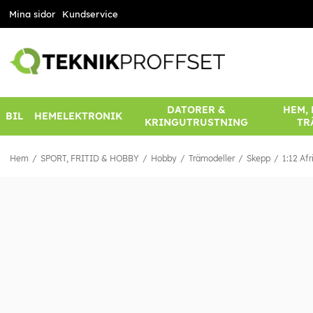
Mina sidor
Kundservice
DATORER &
HEM,
BIL
HEMELEKTRONIK
KRINGUTRUSTNING
TR
Hem
SPORT, FRITID & HOBBY
Hobby
Trämodeller
Skepp
1:12 Afr