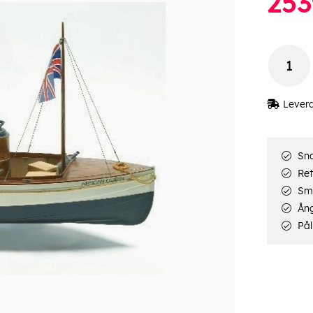
253
Lever
Sna
Ret
Smi
Ång
Pål