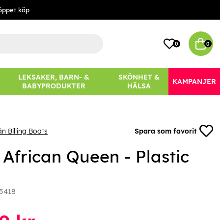
öppet köp
0
0
LEKSAKER, BARN- &
SKÖNHET &
KAMPANJER
BABYPRODUKTER
HÄLSA
n Billing Boats
Spara som favorit
 African Queen - Plastic
5418