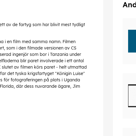
And
t av de fartyg som har blivit mest tydligt
.
na i en film med samma namn. Filmen
t, som i den filmade versionen av CS
liserad ingenjör som bor i Tanzania under
loderna blir paret involverade i ett antal
I slutet av filmen körs paret - helt utmattad
äffar det tyska krigsfartyget "Königin Luise"
s för fotograferingen på plats i Uganda
ll Florida, där dess nuvarande ägare, Jim