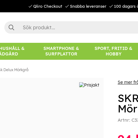
Qliro Checkout
Snabba leveranser
100 dagars 
 HUSHÅLL &
SMARTPHONE &
SPORT, FRITID &
ÄDGÅRD
SURFPLATTOR
HOBBY
k Delux Mörkgrå
Se mer f
SKR
Mör
Artnr:
C3