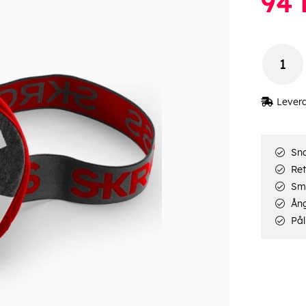
94
Lever
Sna
Ret
Smi
Ång
Pål