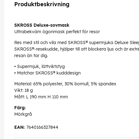
Produktbeskrivning
SKROSS Deluxe-sovmask
Ultrabekväm ögonmask perfekt för resor
Res med stil och vila med SKROSS® supermjuka Deluxe Slee
SKROSS®-resekudde, hjälper till att blockera ljus och är ex
resan än tar dig.
• Supermjuk, lättviktstyg
• Matchar SKROSS® kudddesign
Material: 65% polyester, 30% bomull, 5% spandex
Vikt: 18 g
Mått: L 190 mm H 110 mm
Färg:
Mörkgrå
EAN:
7640166327844