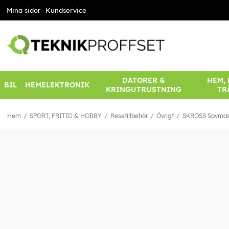
Mina sidor
Kundservice
DATORER &
HEM,
BIL
HEMELEKTRONIK
KRINGUTRUSTNING
TR
Hem
SPORT, FRITID & HOBBY
Resetillbehör
Övrigt
SKROSS Sovmas