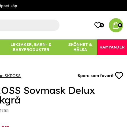
öppet köp
0
0
LEKSAKER, BARN- &
SKÖNHET &
KAMPANJER
BABYPRODUKTER
HÄLSA
rån SKROSS
Spara som favorit
OSS Sovmask Delux
kgrå
3755