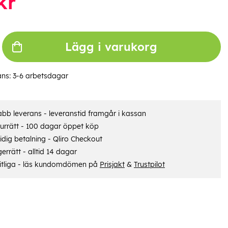
kr
Lägg i varukorg
ans:
3-6 arbetsdagar
bb leverans - leveranstid framgår i kassan
urrätt - 100 dagar öppet köp
dig betalning - Qliro Checkout
errätt - alltid 14 dagar
itliga - läs kundomdömen på
Prisjakt
&
Trustpilot