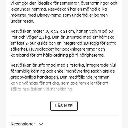
vilket gör den idealisk för semestrar, övernattningar och
lekstunder hemma. Resväskan har en mängd olika
mönster med Disney-tema som underhåller barnen
under resan.
Resväskan mäter 38 x 52 x 21 cm, har en volym på 30
liter och väger 2,1 kg. Den är utrustad med ett hårt skal,
ett fast 2-punktslås och en integrerad ID-tagg för extra
säkerhet. Huvudfacket har packningsremmar och
korsband för att hålla ordning på tillhörigheterna.
Resväskan är utformad med slitstarka, integrerade hjul
för smidig körning och enkel manövrering tack vare de
greppvänliga handtagen. Den medföljande remmen
kan användas för att dra, som axelrem eller för att
säkra resväskan vid incheckning.
För extra skoj kan Dream2Go-resväskan förvandlas till
ett magiskt slott, vilket ger ännu mer underhållning för
LÄS MER
barnen. Den här resväskan är den perfekta
reskamraten som gör att små barns resedrömmar blir
verklighet.
Recensioner