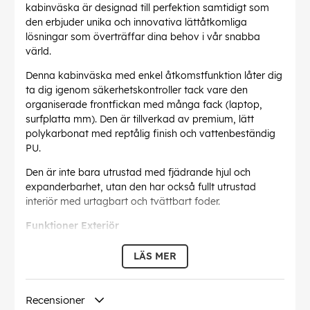
kabinväska är designad till perfektion samtidigt som
den erbjuder unika och innovativa lättåtkomliga
lösningar som överträffar dina behov i vår snabba
värld.
Denna kabinväska med enkel åtkomstfunktion låter dig
ta dig igenom säkerhetskontroller tack vare den
organiserade frontfickan med många fack (laptop,
surfplatta mm). Den är tillverkad av premium, lätt
polykarbonat med reptålig finish och vattenbeständig
PU.
Den är inte bara utrustad med fjädrande hjul och
expanderbarhet, utan den har också fullt utrustad
interiör med urtagbart och tvättbart foder.
Funktioner Exteriör
- Integrerad 3-siffrig TSA®* 008 - Högklassig säkerhet
som gör att du kan stänga varje fack separat
LÄS MER
- Extra säkerhetsdragkedja (dubbel spole)
- Draghandtag med dubbla rör som gör att du enkelt
kan bära ett andra föremål med smart sleeve-funktion
Recensioner