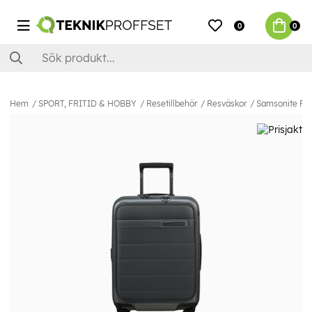
0
0
Hem
SPORT, FRITID & HOBBY
Resetillbehör
Resväskor
Samsonite Res