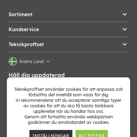
Sortiment
Kundservice
Teknikproffset
Ändra Land
Håll dig uppdaterad
Få de senaste nyheterna, hetaste erbjudandena och
Teknikproffset använder cookies för att anpassa och
bästa tipsen från oss direkt i din mejlkorg. Signa upp på
förbättra det innehåll som visas för dig.
vårt nyhetsbrev!
Vi rekommenderar att du accepterar samtliga typer
av cookies för att du ska få bästa tänkbara
upplevelse när du handlar hos oss.
OK
Genom att fortsätta använda webbplatsen
godkänner du användandet av cookies.
INSTÄLLNINGAR
ACCEPTERA