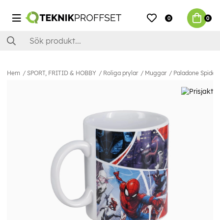
0
0
Hem
SPORT, FRITID & HOBBY
Roliga prylar
Muggar
Paladone Spide