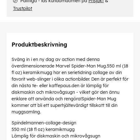
Pålitliga - läs kundomdömen på
Prisjakt
&
Trustpilot
Produktbeskrivning
Sväng in i en ny dag av action med denna
överdimensionerade Marvel Spider-Man Mug.550 ml (18
fl oz) keramikmugg har en serietidning collage av din
favorit web-slinger i olika actionbilder. Den är perfekt för
din nästa te- eller kaffepaus.den är lämplig för
diskmaskin och mikrovågsugn - vilket gör den ännu
enklare att använda och rengöra!Spider-Man Mug
kommer att bli ett superhjältevärdigt tillskott till din
muggsamling.
Spindelmannen-collage-design
550 ml (18 fl oz) keramikmugg
Lämplig för diskmaskin och mikrovågsugn