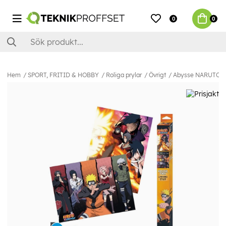
0
0
Hem
SPORT, FRITID & HOBBY
Roliga prylar
Övrigt
Abysse NARUTO SHI