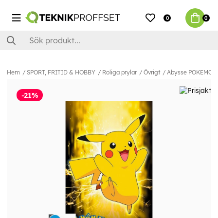
0
0
Hem
SPORT, FRITID & HOBBY
Roliga prylar
Övrigt
Abysse POKEMON - 
-21%