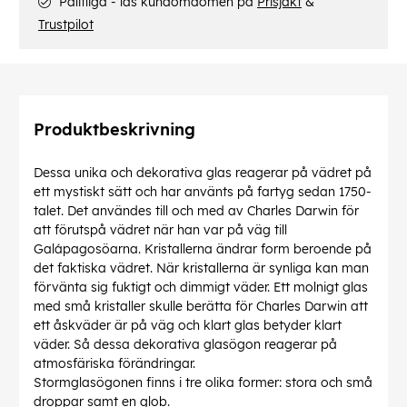
Pålitliga - läs kundomdömen på
Prisjakt
&
Trustpilot
Produktbeskrivning
Dessa unika och dekorativa glas reagerar på vädret på
ett mystiskt sätt och har använts på fartyg sedan 1750-
talet. Det användes till och med av Charles Darwin för
att förutspå vädret när han var på väg till
Galápagosöarna. Kristallerna ändrar form beroende på
det faktiska vädret. När kristallerna är synliga kan man
förvänta sig fuktigt och dimmigt väder. Ett molnigt glas
med små kristaller skulle berätta för Charles Darwin att
ett åskväder är på väg och klart glas betyder klart
väder. Så dessa dekorativa glasögon reagerar på
atmosfäriska förändringar.
Stormglasögonen finns i tre olika former: stora och små
droppar samt en glob.