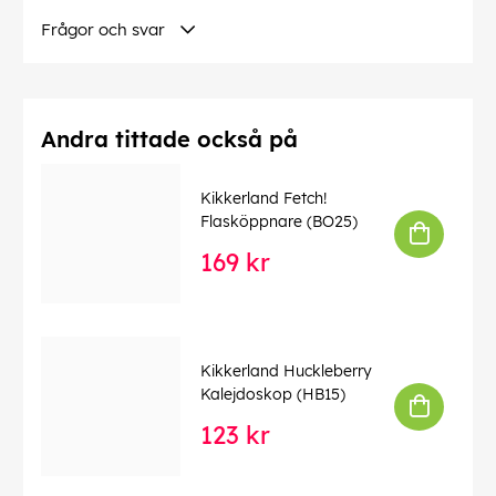
EAN:
8719481350994
Frågor och svar
Andra tittade också på
Kikkerland Fetch!
Flasköppnare (BO25)
169 kr
Kikkerland Huckleberry
Kalejdoskop (HB15)
123 kr