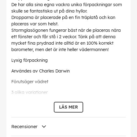
De har alla sina egna vackra unika förpackningar som
skulle se fantastiska ut på dina hyllor.
Dropparna är placerade på en fin träplatå och kan
placeras var som helst.
Stormglasögonen fungerar bäst när de placeras nära
ett fönster och får stå i 2 veckor. Tänk på att denna
mycket fina prydnad inte alltid är en 100% korrekt
barometer, men det är inte heller vädermannen!
Lyxig förpackning
Användes av Charles Darwin
Förutsäger vädret
3 olika variationer
Dropparna är placerade på en fin träplatå
LÄS MER
Material: Glas Glas och trä
Denna text har översatts automatiskt, fel kan
Recensioner
förekomma.