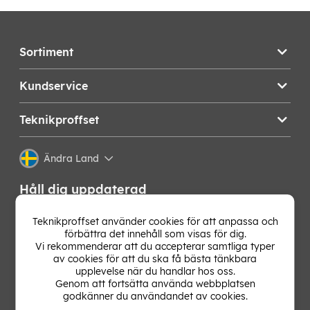
Sortiment
Kundservice
Teknikproffset
Ändra Land
Håll dig uppdaterad
Få de senaste nyheterna, hetaste erbjudandena och
Teknikproffset använder cookies för att anpassa och
bästa tipsen från oss direkt i din mejlkorg. Signa upp på
förbättra det innehåll som visas för dig.
vårt nyhetsbrev!
Vi rekommenderar att du accepterar samtliga typer
av cookies för att du ska få bästa tänkbara
upplevelse när du handlar hos oss.
OK
Genom att fortsätta använda webbplatsen
godkänner du användandet av cookies.