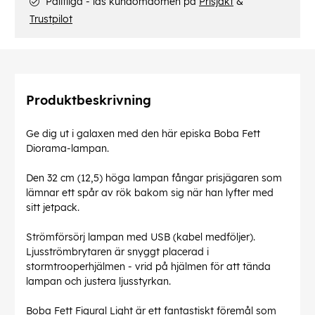
Pålitliga - läs kundomdömen på
Prisjakt
&
Trustpilot
Produktbeskrivning
Ge dig ut i galaxen med den här episka Boba Fett
Diorama-lampan.
Den 32 cm (12,5) höga lampan fångar prisjägaren som
lämnar ett spår av rök bakom sig när han lyfter med
sitt jetpack.
Strömförsörj lampan med USB (kabel medföljer).
Ljusströmbrytaren är snyggt placerad i
stormtrooperhjälmen - vrid på hjälmen för att tända
lampan och justera ljusstyrkan.
Boba Fett Figural Light är ett fantastiskt föremål som