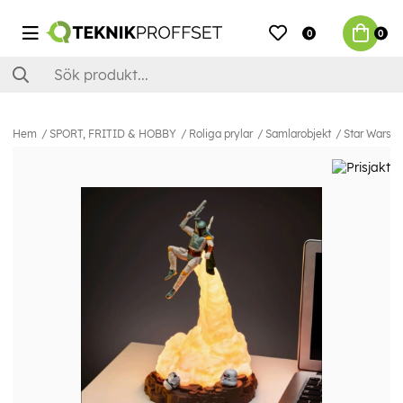
0
0
Hem
SPORT, FRITID & HOBBY
Roliga prylar
Samlarobjekt
Star Wars B