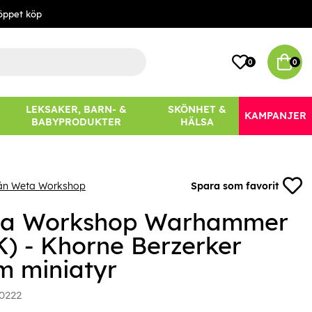
öppet köp
0
0
LEKSAKER, BARN- &
SKÖNHET &
KAMPANJER
BABYPRODUKTER
HÄLSA
rån Weta Workshop
Spara som favorit
a Workshop Warhammer
K) - Khorne Berzerker
m miniatyr
0222