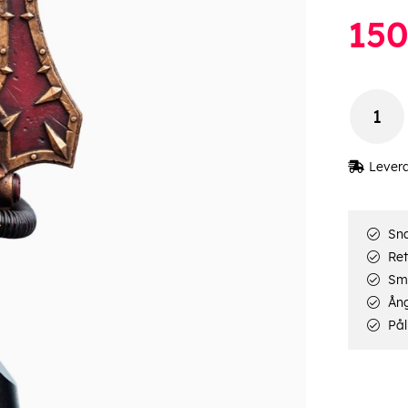
15
Lever
Sna
Ret
Smi
Ång
Pål