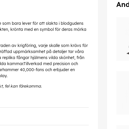
And
re som bara lever för att slakta i blodgudens
kten, krönta med en symbol för deras mörka
aden av krigföring, varje skalle som krävs för
träffad uppmärksamhet på detaljer tar våra
 replika fångar hjälmens vilda skönhet, från
dda kammar.Tillverkad med precision och
Warhammer 40,000-fans och erbjuder en
lay.
kt, fel kan förekomma.