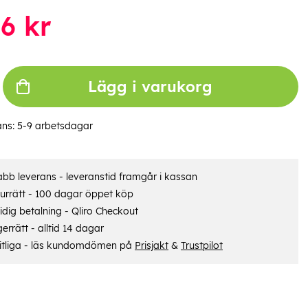
06
kr
Lägg i varukorg
ans:
5-9 arbetsdagar
bb leverans - leveranstid framgår i kassan
urrätt - 100 dagar öppet köp
dig betalning - Qliro Checkout
errätt - alltid 14 dagar
itliga - läs kundomdömen på
Prisjakt
&
Trustpilot