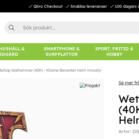
Qliro Checkout
Snabba leveranser
100 dagars 
 HUSHÅLL &
SMARTPHONE &
SPORT, FRITID &
ÄDGÅRD
SURFPLATTOR
HOBBY
kshop Warhammer (40K) - Khorne Berzerker Helm miniatyr
Se mer f
Wet
(40
Hel
Artnr:
D3