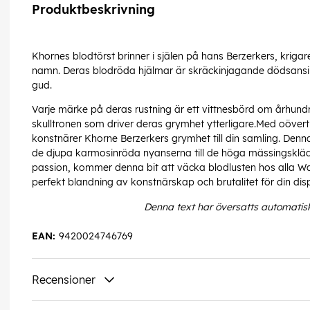
Produktbeskrivning
Khornes blodtörst brinner i själen på hans Berzerkers, kriga
namn. Deras blodröda hjälmar är skräckinjagande dödsansi
gud.
Varje märke på deras rustning är ett vittnesbörd om århundr
skulltronen som driver deras grymhet ytterligare.Med oöver
konstnärer Khorne Berzerkers grymhet till din samling. Denna
de djupa karmosinröda nyanserna till de höga mässingsklä
passion, kommer denna bit att väcka blodlusten hos alla 
perfekt blandning av konstnärskap och brutalitet för din disp
Denna text har översatts automatis
EAN:
9420024746769
Recensioner