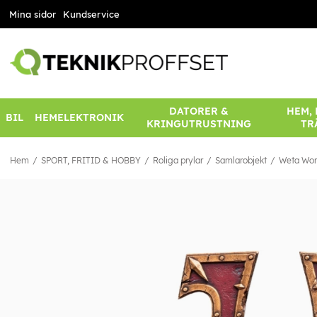
Mina sidor
Kundservice
DATORER &
HEM,
BIL
HEMELEKTRONIK
KRINGUTRUSTNING
TR
Hem
SPORT, FRITID & HOBBY
Roliga prylar
Samlarobjekt
Weta Wor