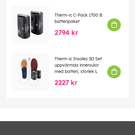
Justerbar rörlängd
Denna text har översatts automatiskt, fel kan
Therm-ic C-Pack 1700 B
förekomma.
batteripaket
2794 kr
EAN:
3661267096815
Therm-ic Insoles 3D Set
uppvärmda innersulor
med batteri, storlek L
2227 kr