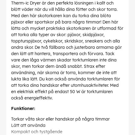
Therm-ic Dryer är den perfekta lösningen i kallt och
blött väder när du vill hålla dina fötter och skor torra.
Med den här skotorkaren kan du torka dina blöta
pjäxor eller sportskor på bara några timmar! Den här
lätta och mycket praktiska skotorkaren är utformad för
att torka alla typer av skor: pjäxor, skidpjäxor,
toppturspjäxor, cykelskor, skridskor, sneakers och alla
andra skor. De två fällbara och justerbara armarna gör
den lätt att hantera, transportera och förvara. Tack
vare den låga värmen skadar torktumlaren inte dina
skor, men torkar dem ändå snabbt. Strax efter
användning, när skorna är torra, kommer de inte att
lukta lika lätt. Du kan också använda torktumlaren för
att torka dina handskar efter utomhusaktiviteter. Med
en elektrisk effekt på endast 50 W är torktumlaren
också energieffektiv.
Funktioner:
Torkar våta skor eller handskar på några timmar
Lätt att använda
Kompakt och tystgående