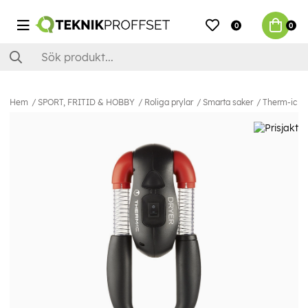
0
0
Hem
SPORT, FRITID & HOBBY
Roliga prylar
Smarta saker
Therm-ic To