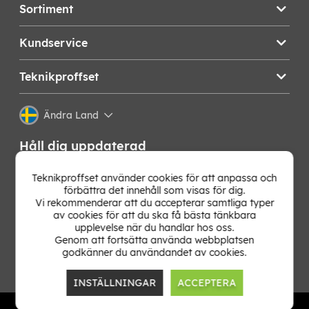
Sortiment
Kundservice
Teknikproffset
Ändra Land
Håll dig uppdaterad
Få de senaste nyheterna, hetaste erbjudandena och
Teknikproffset använder cookies för att anpassa och
bästa tipsen från oss direkt i din mejlkorg. Signa upp på
förbättra det innehåll som visas för dig.
vårt nyhetsbrev!
Vi rekommenderar att du accepterar samtliga typer
av cookies för att du ska få bästa tänkbara
upplevelse när du handlar hos oss.
OK
Genom att fortsätta använda webbplatsen
godkänner du användandet av cookies.
INSTÄLLNINGAR
ACCEPTERA
TP E-commerce Nordic AB
Org.nr: 559386-1841