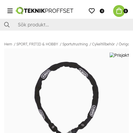
0
0
Hem
SPORT, FRITID & HOBBY
Sportutrustning
Cykeltillbehör
Övriga c