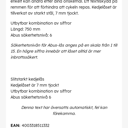
enkelt kan ändra efter dina önskemål. Ett textilskydd på
remmen för att förhindra att cykeln repas. Kedjelåset är
tillverkat av starkt stål, 7 mm tjockt.
Utbytbar kombination av siffror
Längd: 750 mm
Abus säkerhetsnivå: 6
Säkerhetsnivån för Abus-lås anges på en skala från 1 till
15. En högre siffra innebär att låset alltid är mer
inbrottssäkert.
Slitstarkt kedjelås
Kedjelåset är 7 mm tjockt
Utbytbar kombination av siffror
Abus säkerhetsnivå 6
Denna text har översatts automatiskt, fel kan
förekomma.
EAN:
4003318511332