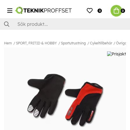
0
0
Hem
SPORT, FRITID & HOBBY
Sportutrustning
Cykeltillbehör
Övriga c