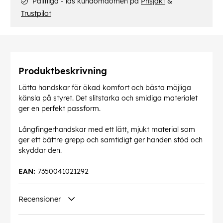
Pålitliga - läs kundomdömen på
Prisjakt
&
Trustpilot
Produktbeskrivning
Lätta handskar för ökad komfort och bästa möjliga
känsla på styret. Det slitstarka och smidiga materialet
ger en perfekt passform.
Långfingerhandskar med ett lätt, mjukt material som
ger ett bättre grepp och samtidigt ger handen stöd och
skyddar den.
EAN:
7350041021292
Recensioner