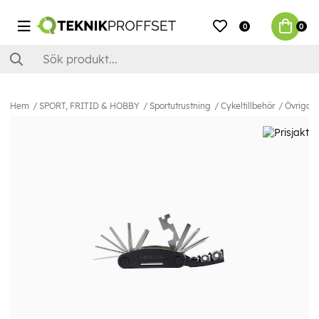
0
0
Hem
SPORT, FRITID & HOBBY
Sportutrustning
Cykeltillbehör
Övriga c