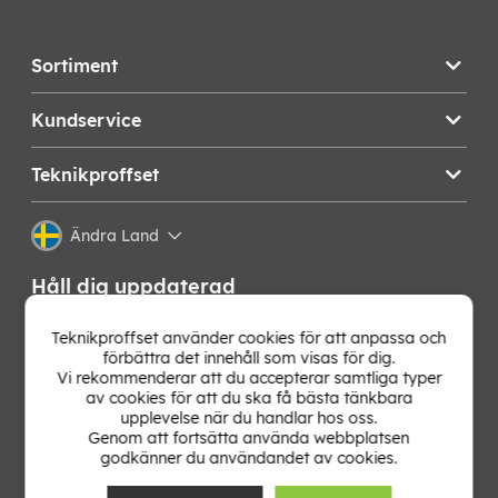
Sortiment
Kundservice
Teknikproffset
Ändra Land
Håll dig uppdaterad
Få de senaste nyheterna, hetaste erbjudandena och
Teknikproffset använder cookies för att anpassa och
bästa tipsen från oss direkt i din mejlkorg. Signa upp på
förbättra det innehåll som visas för dig.
vårt nyhetsbrev!
Vi rekommenderar att du accepterar samtliga typer
av cookies för att du ska få bästa tänkbara
upplevelse när du handlar hos oss.
OK
Genom att fortsätta använda webbplatsen
godkänner du användandet av cookies.