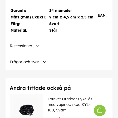
Garanti:
24 månader
EAN:
5900
Mått (mm) LxBxH:
9 cm x 4,5 cm x 2,5 cm
Färg:
Svart
Material:
Stål
Recensioner
Frågor och svar
Andra tittade också på
Forever Outdoor Cykellås
med vajer och kod KYL-
100, Svart