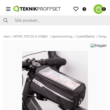
0
0
Hem
SPORT, FRITID & HOBBY
Sportutrustning
Cykeltillbehör
Övriga c