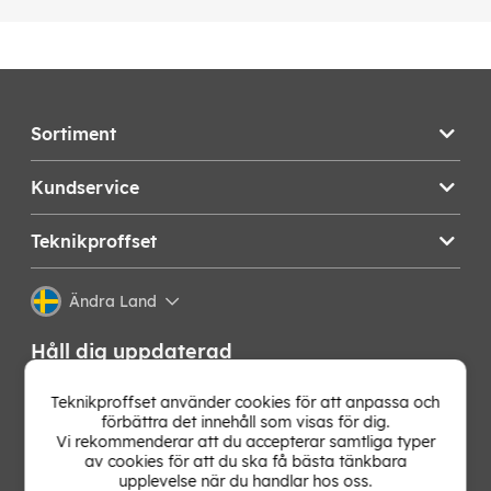
Sortiment
Kundservice
Teknikproffset
Ändra Land
Håll dig uppdaterad
Få de senaste nyheterna, hetaste erbjudandena och
Teknikproffset använder cookies för att anpassa och
bästa tipsen från oss direkt i din mejlkorg. Signa upp på
förbättra det innehåll som visas för dig.
vårt nyhetsbrev!
Vi rekommenderar att du accepterar samtliga typer
av cookies för att du ska få bästa tänkbara
upplevelse när du handlar hos oss.
OK