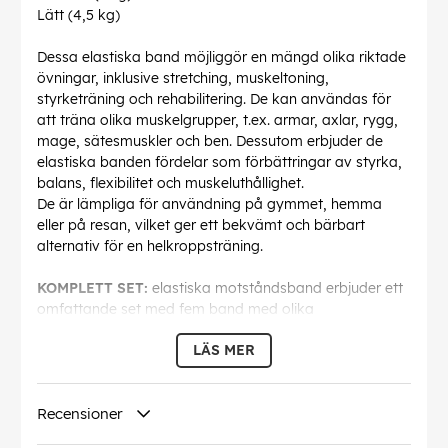
Lätt (4,5 kg)
Dessa elastiska band möjliggör en mängd olika riktade
övningar, inklusive stretching, muskeltoning,
styrketräning och rehabilitering. De kan användas för
att träna olika muskelgrupper, t.ex. armar, axlar, rygg,
mage, sätesmuskler och ben. Dessutom erbjuder de
elastiska banden fördelar som förbättringar av styrka,
balans, flexibilitet och muskeluthållighet.
De är lämpliga för användning på gymmet, hemma
eller på resan, vilket ger ett bekvämt och bärbart
alternativ för en helkroppsträning.
KOMPLETT SET:
elastiska motståndsband erbjuder ett
omfattande set med fem band med olika
motståndsnivåer för att tillgodose ett brett spektrum av
LÄS MER
träningsbehov.
MÅMNGSIDIGA OCH ANPASSNINGSBARA:
tack vare
Recensioner
de olika motståndsnivåerna är dessa band lämpliga för
personer på alla träningsnivåer, så att de kan anpassa