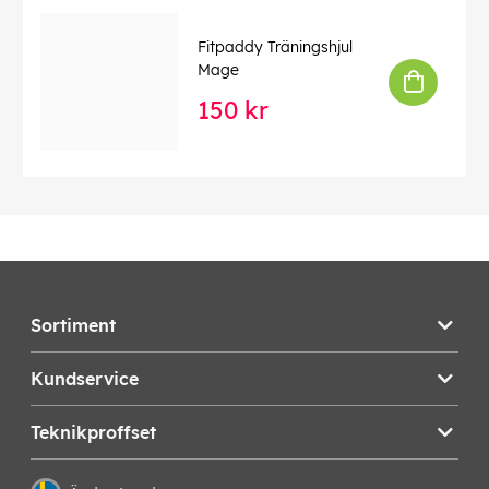
Specifikationer:
Material: Latex
Fitpaddy Träningshjul
Färg: gul, orange, röd, mörkröd, svart
Mage
Storlek: 18 x 8,5 x 3 cm
Nettovikt: 130 gr
150 kr
EAN:
8056254460598
Sortiment
Kundservice
Teknikproffset